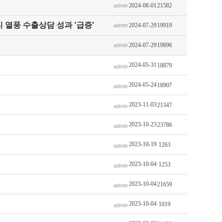
2024-08-01
21582
admin
-뷰티 열풍 수출상담 성과 '급증'
2024-07-29
19919
admin
2024-07-29
19896
admin
2024-05-31
18879
admin
2024-05-24
18907
admin
2023-11-03
21347
admin
2023-10-23
23786
admin
2023-10-19
1263
admin
2023-10-04
1253
admin
2023-10-04
21659
admin
2023-10-04
1019
admin