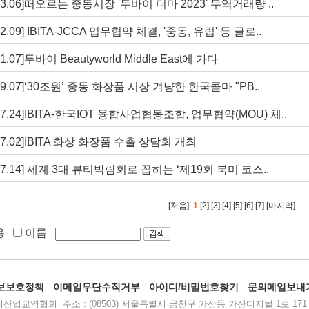
.03.06]떠오르는 중동시장 '두바이 더마 2023' 무역거래량 ..
.02.09] IBITA-JCCA 업무협약 체결, '중동, 유럽' 등 글로..
11.07]두바이 Beautyworld Middle East에 가다
.09.07]‘30조원’ 중동 화장품 시장 겨냥한 한국콜마 "PB..
.07.24]IBITA-한국IOT 융합사업협동조합, 업무협약(MOU) 체..
.07.02]IBITA 화상 화장품 수출 상담회 개최
.07.14] 세계 3대 뷰티박람회로 꼽히는 ‘제19회 북미 코스..
[처음]
1
[2]
[3]
[4]
[5]
[6]
[7]
[마지막]
용
이름
보보호정책
이메일무단수직거부
아이디/비밀번호찾기
문의메일보내
교역협회 주소 : (08503) 서울특별시 금천구 가산동 가산디지털 1로 171 번지 SK V